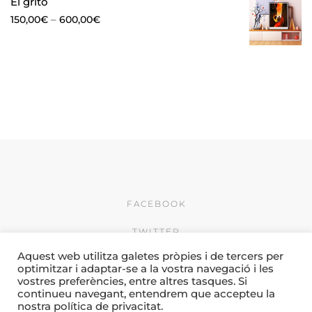
El grito
–
150,00
€
600,00
€
FACEBOOK
TWITTER
Aquest web utilitza galetes pròpies i de tercers per
INSTAGRAM
optimitzar i adaptar-se a la vostra navegació i les
vostres preferències, entre altres tasques. Si
© 2026 by Creativitat i
continueu navegant, entendrem que accepteu la
Comunicació Camí & Porres
nostra política de privacitat.