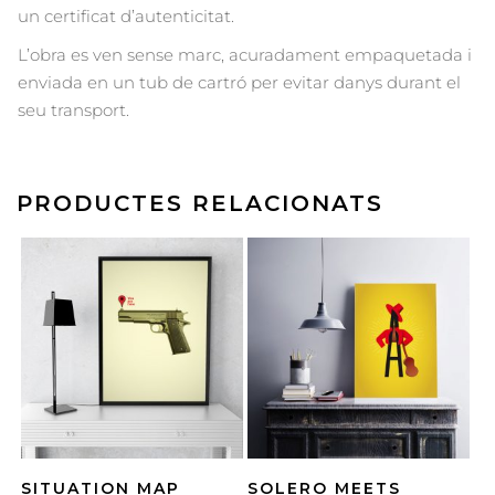
un certificat d’autenticitat.
L’obra es ven sense marc, acuradament empaquetada i
enviada en un tub de cartró per evitar danys durant el
seu transport.
PRODUCTES RELACIONATS
SITUATION MAP
SOLERO MEETS