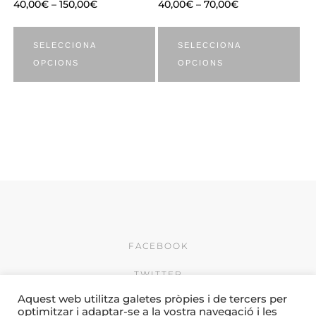
40,00
€
–
150,00
€
40,00
€
–
70,00
€
SELECCIONA
SELECCIONA
OPCIONS
OPCIONS
FACEBOOK
TWITTER
Aquest web utilitza galetes pròpies i de tercers per
INSTAGRAM
optimitzar i adaptar-se a la vostra navegació i les