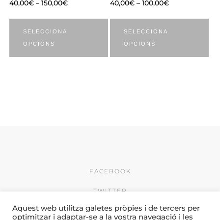
40,00
€
–
150,00
€
40,00
€
–
100,00
€
SELECCIONA
SELECCIONA
OPCIONS
OPCIONS
FACEBOOK
TWITTER
Aquest web utilitza galetes pròpies i de tercers per
INSTAGRAM
optimitzar i adaptar-se a la vostra navegació i les