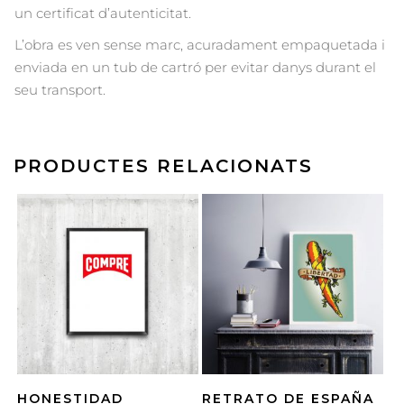
un certificat d’autenticitat.
L’obra es ven sense marc, acuradament empaquetada i
enviada en un tub de cartró per evitar danys durant el
seu transport.
PRODUCTES RELACIONATS
HONESTIDAD
RETRATO DE ESPAÑA