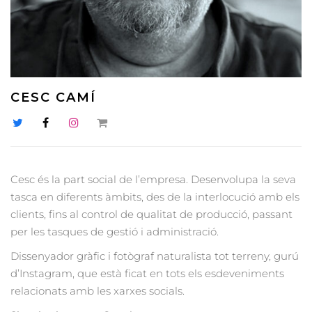
CESC CAMÍ
Cesc és la part social de l’empresa. Desenvolupa la seva
tasca en diferents àmbits, des de la interlocució amb els
clients, fins al control de qualitat de producció, passant
per les tasques de gestió i administració.
Dissenyador gràfic i fotògraf naturalista tot terreny, gurú
d’Instagram, que està ficat en tots els esdeveniments
relacionats amb les xarxes socials.