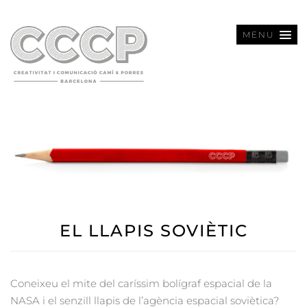
MENU
EL LLAPIS SOVIÈTIC
Coneixeu el mite del caríssim bolígraf espacial de la
NASA i el senzill llapis de l’agència espacial soviètica?