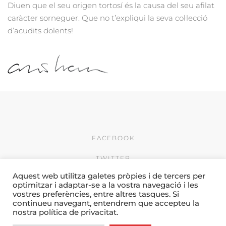
Diuen que el seu origen tortosí és la causa del seu afilat
caràcter sorneguer. Que no t’expliqui la seva col·lecció
d’acudits dolents!
FACEBOOK
TWITTER
Aquest web utilitza galetes pròpies i de tercers per
INSTAGRAM
optimitzar i adaptar-se a la vostra navegació i les
vostres preferències, entre altres tasques. Si
© 2026 by Creativitat i
continueu navegant, entendrem que accepteu la
Comunicació Camí & Porres
nostra política de privacitat.