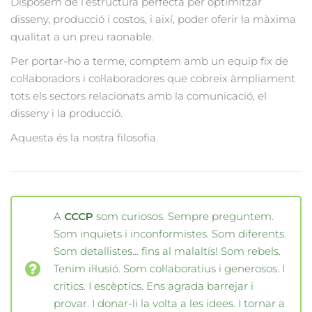
Disposem de l’estructura perfecta per optimitzar
disseny, producció i costos, i així, poder oferir la màxima
qualitat a un preu raonable.
Per portar-ho a terme, comptem amb un equip fix de
col·laboradors i col·laboradores que cobreix àmpliament
tots els sectors relacionats amb la comunicació, el
disseny i la producció.
Aquesta és la nostra filosofia.
A
CCCP
som curiosos. Sempre preguntem.
Som inquiets i inconformistes. Som diferents.
Som detallistes… fins al malaltís! Som rebels.
Tenim il·lusió. Som col·laboratius i generosos. I
crítics. I escèptics. Ens agrada barrejar i
provar. I donar-li la volta a les idees. I tornar a