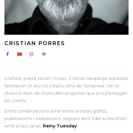
CRISTIAN PORRES
Grafista, poeta visual i músic, Cristian desplega aquestes
facetes en el seu rol creatiu dins de l’empresa i en la
direcció d’art de molts dels projectes que ens plantegen
els clients.
Entre col·laboracions amb altres artistes gràfics,
publicacions i exposicions, segueix sent fidel a l’escenari
amb el seu grup,
Rainy Tuesday
.