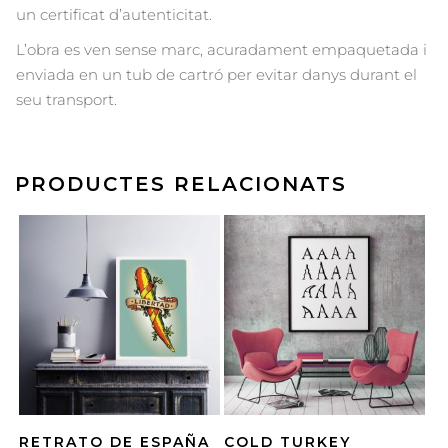
un certificat d’autenticitat.
L’obra es ven sense marc, acuradament empaquetada i
enviada en un tub de cartró per evitar danys durant el
seu transport.
PRODUCTES RELACIONATS
RETRATO DE ESPAÑA
COLD TURKEY