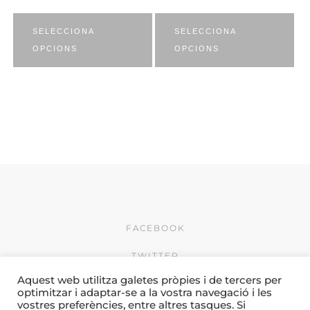
SELECCIONA
SELECCIONA
OPCIONS
OPCIONS
FACEBOOK
TWITTER
Aquest web utilitza galetes pròpies i de tercers per
INSTAGRAM
optimitzar i adaptar-se a la vostra navegació i les
vostres preferències, entre altres tasques. Si
© 2026 by Creativitat i