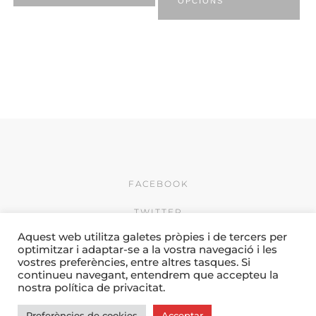
OPCIONS
FACEBOOK
TWITTER
Aquest web utilitza galetes pròpies i de tercers per
INSTAGRAM
optimitzar i adaptar-se a la vostra navegació i les
vostres preferències, entre altres tasques. Si
© 2026 by Creativitat i
continueu navegant, entendrem que accepteu la
Comunicació Camí & Porres
nostra política de privacitat.
Preferències de cookies
Acceptar