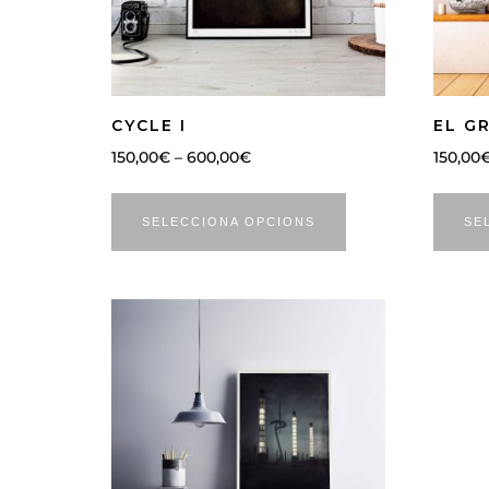
CYCLE I
EL G
150,00
€
–
600,00
€
150,00
SELECCIONA OPCIONS
SE