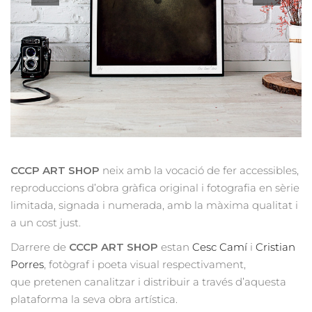
CCCP ART SHOP
neix amb la vocació de fer accessibles,
reproduccions d’obra gràfica original i fotografia en sèrie
limitada, signada i numerada, amb la màxima qualitat i
a un cost just.
Darrere de
CCCP ART SHOP
estan
Cesc Camí
i
Cristian
Porres
, fotògraf i poeta visual respectivament,
que pretenen canalitzar i distribuir a través d’aquesta
plataforma la seva obra artística.