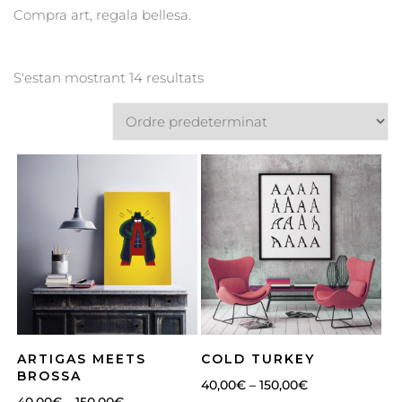
Compra art, regala bellesa.
S'estan mostrant 14 resultats
ARTIGAS MEETS
COLD TURKEY
BROSSA
40,00
€
–
150,00
€
40,00
€
–
150,00
€