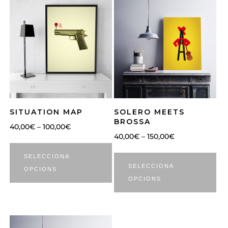
SITUATION MAP
SOLERO MEETS
BROSSA
40,00
€
–
100,00
€
40,00
€
–
150,00
€
SELECCIONA
SELECCIONA
OPCIONS
OPCIONS