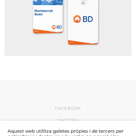
MATERIAL PROMOCIONAL BD
FACEBOOK
TWITTER
Aquest web utilitza galetes pròpies i de tercers per
INSTAGRAM