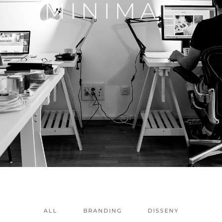
M
I
N
I
M
A
L
ALL
BRANDING
DISSENY