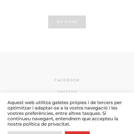
SUPORTS CORPORATIUS GALENICUM
NO MORE
FACEBOOK
TWITTER
Aquest web utilitza galetes pròpies i de tercers per
INSTAGRAM
optimitzar i adaptar-se a la vostra navegació i les
vostres preferències, entre altres tasques. Si
© 2026 by Creativitat i
continueu navegant, entendrem que accepteu la
Comunicació Camí & Porres
nostra política de privacitat.