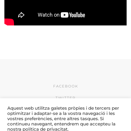
FACEBOOK
TWITTER
Aquest web utilitza galetes pròpies i de tercers per
INSTAGRAM
optimitzar i adaptar-se a la vostra navegació i les
vostres preferències, entre altres tasques. Si
© 2026 by Creativitat i
continueu navegant, entendrem que accepteu la
Comunicació Camí & Porres
nostra política de privacitat.