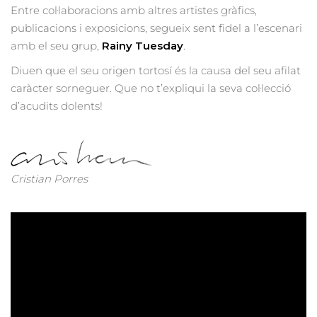
Entre col·laboracions amb altres artistes gràfics,
publicacions i exposicions, segueix sent fidel a l’escenari
amb el seu grup,
Rainy Tuesday
.
Diuen que el seu origen tortosí és la causa del seu afilat
caràcter sorneguer. Que no t’expliqui la seva col·lecció
d’acudits dolents!
Cristian Porres