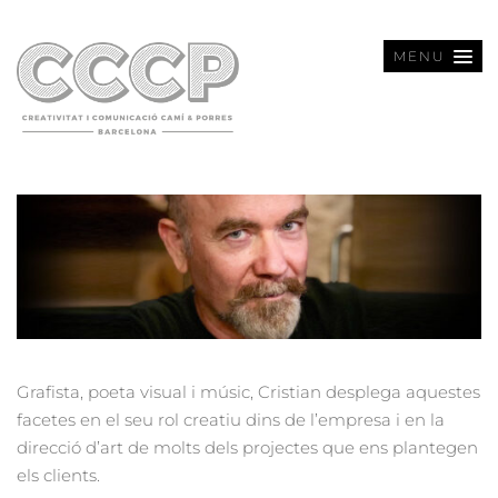
MENU
Grafista, poeta visual i músic, Cristian desplega aquestes
facetes en el seu rol creatiu dins de l’empresa i en la
direcció d’art de molts dels projectes que ens plantegen
els clients.