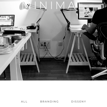
M
I
N
I
M
A
L
ALL
BRANDING
DISSENY