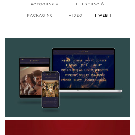
FOTOGRAFIA
IL·LUSTRACIÓ
PACKAGING
VIDEO
WEB
WEB LA TROOP